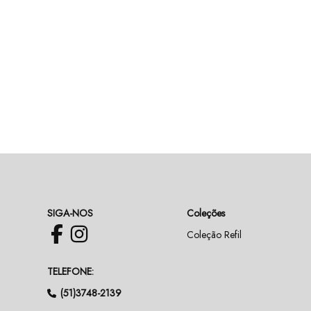
SIGA-NOS
Coleções
Coleção Refil
TELEFONE:
(51)3748-2139