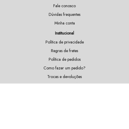
Fale conosco
Dúvidas frequentes
Minha conta
Institucional
Política de privacidade
Regras de fretes
Política de pedidos
Como fazer um pedido?
Trocas e devoluções
Doações e patrocínios
Sustentabilidade
Blog
Fique por dentro das nossas novidades!
Cadastrar