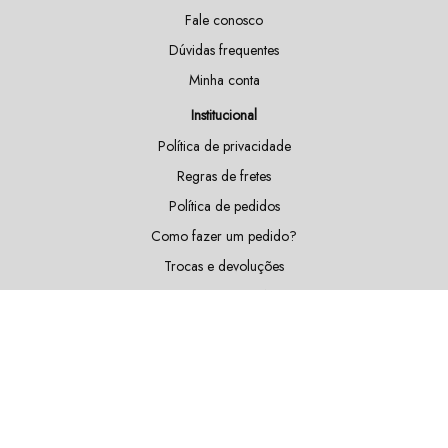
Fale conosco
Dúvidas frequentes
Minha conta
Institucional
Política de privacidade
Regras de fretes
Política de pedidos
Como fazer um pedido?
Trocas e devoluções
Doações e patrocínios
Sustentabilidade
Blog
Fique por dentro das nossas novidades!
Cadastrar