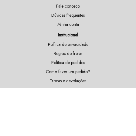
Fale conosco
Dúvidas frequentes
Minha conta
Institucional
Política de privacidade
Regras de fretes
Política de pedidos
Como fazer um pedido?
Trocas e devoluções
Doações e patrocínios
Sustentabilidade
Blog
Fique por dentro das nossas novidades!
Cadastrar