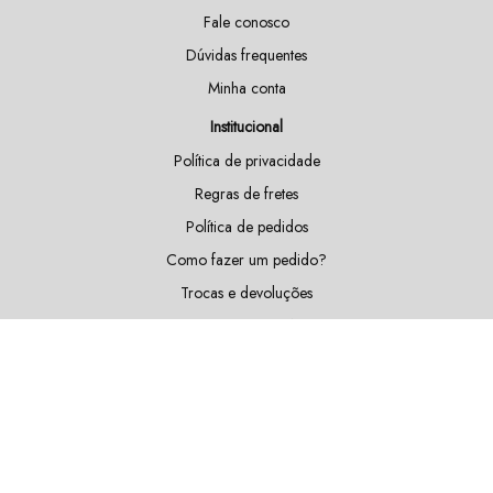
Fale conosco
Dúvidas frequentes
Minha conta
Institucional
Política de privacidade
Regras de fretes
Política de pedidos
Como fazer um pedido?
Trocas e devoluções
Doações e patrocínios
Sustentabilidade
Blog
Fique por dentro das nossas novidades!
Cadastrar