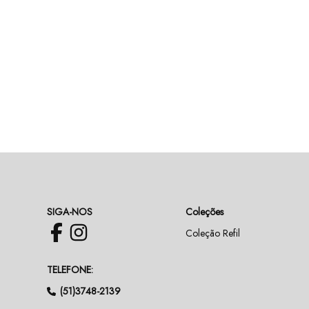
SIGA-NOS
Coleções
Coleção Refil
TELEFONE:
(51)3748-2139