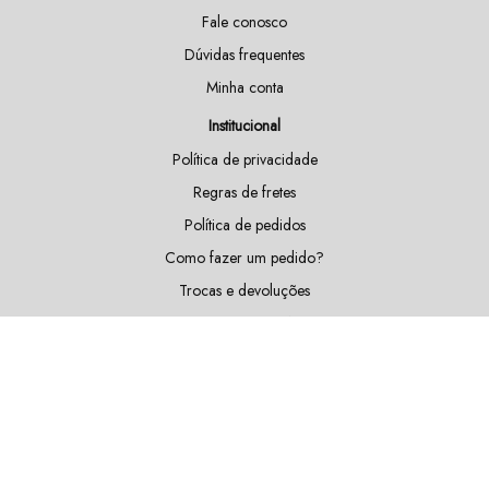
Fale conosco
Dúvidas frequentes
Minha conta
Institucional
Política de privacidade
Regras de fretes
Política de pedidos
Como fazer um pedido?
Trocas e devoluções
Doações e patrocínios
Sustentabilidade
Blog
Fique por dentro das nossas novidades!
Cadastrar