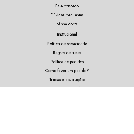
Fale conosco
Dúvidas frequentes
Minha conta
Institucional
Política de privacidade
Regras de fretes
Política de pedidos
Como fazer um pedido?
Trocas e devoluções
Doações e patrocínios
Sustentabilidade
Blog
Fique por dentro das nossas novidades!
Cadastrar