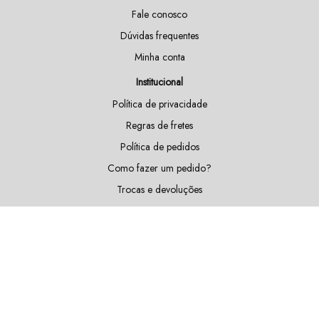
Fale conosco
Dúvidas frequentes
Minha conta
Institucional
Política de privacidade
Regras de fretes
Política de pedidos
Como fazer um pedido?
Trocas e devoluções
Doações e patrocínios
Sustentabilidade
Blog
Fique por dentro das nossas novidades!
Cadastrar