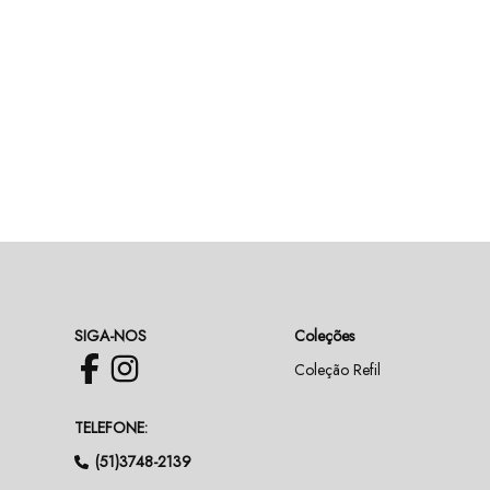
SIGA-NOS
Coleções
Coleção Refil
TELEFONE:
(51)3748-2139