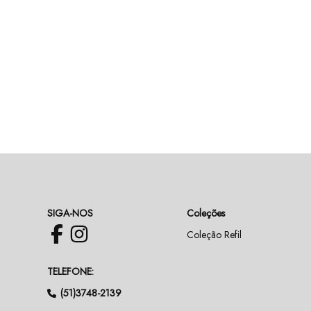
SIGA-NOS
Coleções
Coleção Refil
TELEFONE:
(51)3748-2139