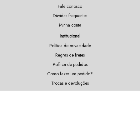
Fale conosco
Dúvidas frequentes
Minha conta
Institucional
Política de privacidade
Regras de fretes
Política de pedidos
Como fazer um pedido?
Trocas e devoluções
Doações e patrocínios
Sustentabilidade
Blog
Fique por dentro das nossas novidades!
Cadastrar