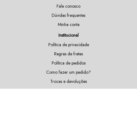
Fale conosco
Dúvidas frequentes
Minha conta
Institucional
Política de privacidade
Regras de fretes
Política de pedidos
Como fazer um pedido?
Trocas e devoluções
Doações e patrocínios
Sustentabilidade
Blog
Fique por dentro das nossas novidades!
Cadastrar