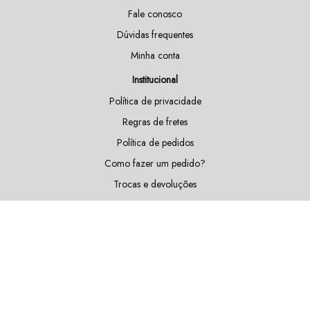
Fale conosco
Dúvidas frequentes
Minha conta
Institucional
Política de privacidade
Regras de fretes
Política de pedidos
Como fazer um pedido?
Trocas e devoluções
Doações e patrocínios
Sustentabilidade
Blog
Fique por dentro das nossas novidades!
Cadastrar