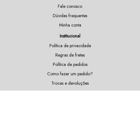
Fale conosco
Dúvidas frequentes
Minha conta
Institucional
Política de privacidade
Regras de fretes
Política de pedidos
Como fazer um pedido?
Trocas e devoluções
Doações e patrocínios
Sustentabilidade
Blog
Fique por dentro das nossas novidades!
Cadastrar